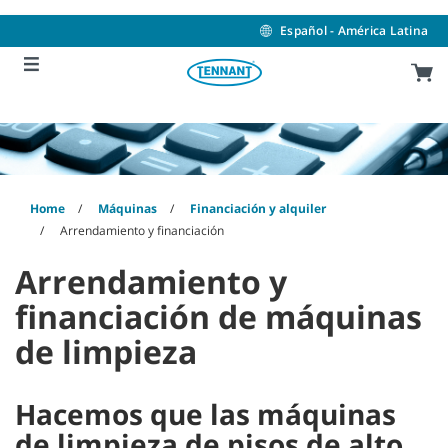
Skip
Skip
to
to
Español - América Latina
content
navigation
menu
Home
Máquinas
Financiación y alquiler
Arrendamiento y financiación
Arrendamiento y
financiación de máquinas
de limpieza
Hacemos que las máquinas
de limpieza de pisos de alto