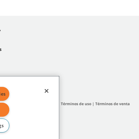
A
s
ies
 del sitio
|
Políticas generales
|
Términos de uso
|
Términos de venta
gs
filiadas o subsidiarias.