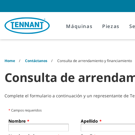
Skip
Skip
to
to
content
navigation
menu
Máquinas
Piezas
Se
Home
Contáctanos
Consulta de arrendamiento y financiamiento
Consulta de arrendam
Complete el formulario a continuación y un representante de T
*
Campos requeridos
Nombre
Apellido
*
*