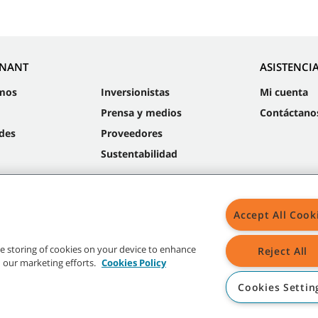
NNANT
ASISTENCI
mos
Inversionistas
Mi cuenta
Prensa y medios
Contáctano
des
Proveedores
Sustentabilidad
Accept All Cook
Mapa
the storing of cookies on your device to enhance
Reject All
in our marketing efforts.
Cookies Policy
Cookies Settin
radas y logos de Tennant son propiedad de Tennant Company y/o sus compañías a