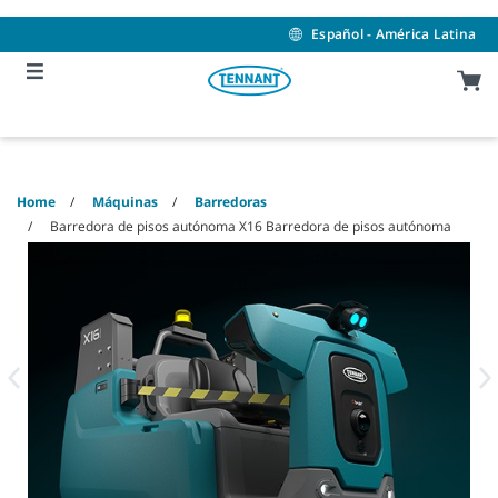
Skip
Skip
to
to
Español - América Latina
content
navigation
menu
Home
Máquinas
Barredoras
Barredora de pisos autónoma X16 Barredora de pisos autónoma