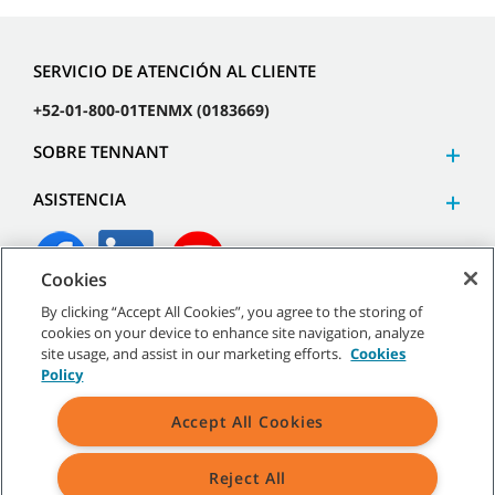
SERVICIO DE ATENCIÓN AL CLIENTE
+52-01-800-01TENMX (0183669)
SOBRE TENNANT
ASISTENCIA
Cookies
By clicking “Accept All Cookies”, you agree to the storing of
©
2026
Tennant Company. Todos los derechos reservados.
cookies on your device to enhance site navigation, analyze
site usage, and assist in our marketing efforts.
Cookies
Policy
Accept All Cookies
Mapa del sitio
|
Políticas generales
|
Términos de uso
|
Términos de venta
Reject All