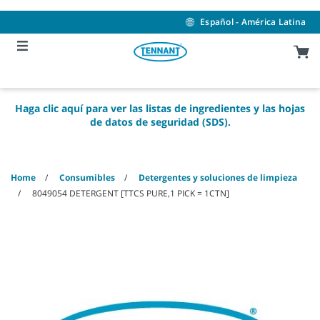
Skip
Skip
to
to
Español - América Latina
content
navigation
menu
Haga clic aquí para ver las listas de ingredientes y las hojas
de datos de seguridad (SDS).
Home
Consumibles
Detergentes y soluciones de limpieza
8049054 DETERGENT [TTCS PURE,1 PICK = 1CTN]