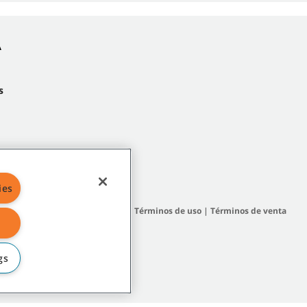
A
s
ies
 del sitio
|
Políticas generales
|
Términos de uso
|
Términos de venta
gs
filiadas o subsidiarias.