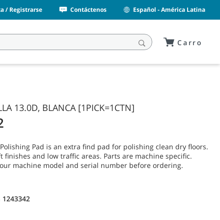
a / Registrarse
Contáctenos
Español - América Latina
Carro
LA 13.0D, BLANCA [1PICK=1CTN]
2
olishing Pad is an extra find pad for polishing clean dry floors.
t finishes and low traffic areas. Parts are machine specific.
your machine model and serial number before ordering.
 1243342