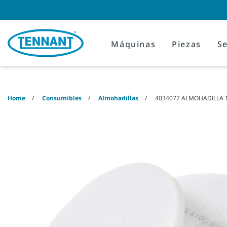
Skip
Skip
to
to
content
navigation
menu
Máquinas
Piezas
Se
Home
Consumibles
Almohadillas
4034072 ALMOHADILLA 1