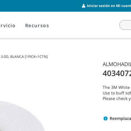
Iniciar sesión en Mi cuent
rvicio
Recursos
3.0D, BLANCA [1PICK=1CTN]
ALMOHADIL
403407
The 3M White P
Use to buff sof
Please check 
Reemplaza