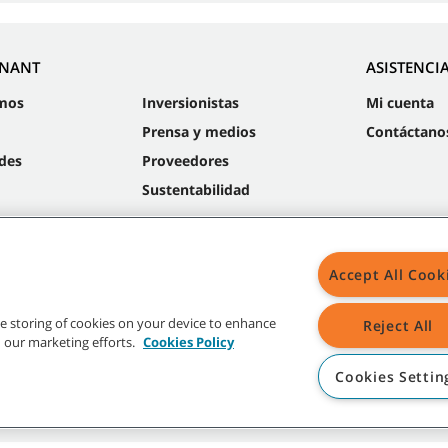
NNANT
ASISTENCI
mos
Inversionistas
Mi cuenta
Prensa y medios
Contáctano
des
Proveedores
Sustentabilidad
Accept All Cook
Mapa
the storing of cookies on your device to enhance
Reject All
in our marketing efforts.
Cookies Policy
Cookies Settin
radas y logos de Tennant son propiedad de Tennant Company y/o sus compañías a