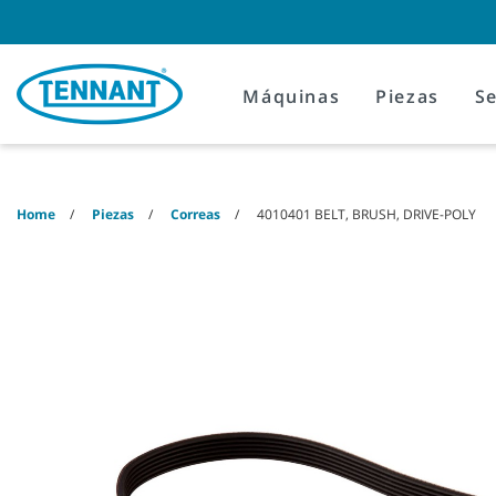
Skip
Skip
to
to
content
navigation
menu
Máquinas
Piezas
Se
Home
Piezas
Correas
4010401 BELT, BRUSH, DRIVE-POLY