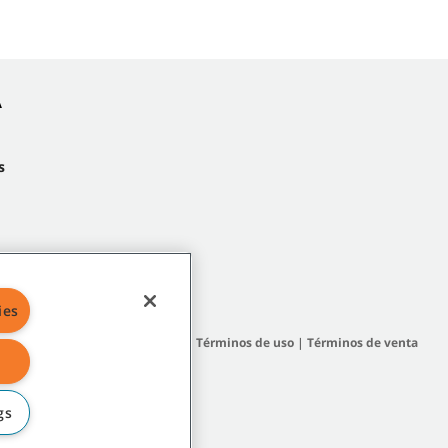
A
s
ies
 del sitio
|
Políticas generales
|
Términos de uso
|
Términos de venta
gs
filiadas o subsidiarias.