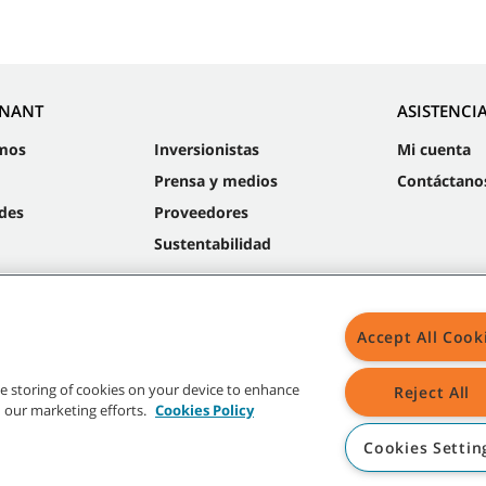
NNANT
ASISTENCI
mos
Inversionistas
Mi cuenta
Prensa y medios
Contáctano
des
Proveedores
Sustentabilidad
Accept All Cook
Mapa
the storing of cookies on your device to enhance
Reject All
in our marketing efforts.
Cookies Policy
Cookies Settin
radas y logos de Tennant son propiedad de Tennant Company y/o sus compañías a