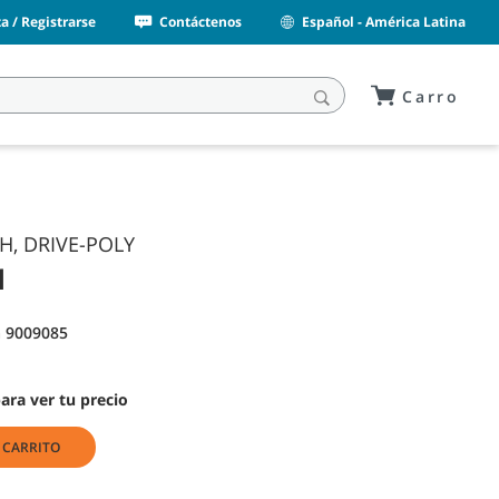
a / Registrarse
Contáctenos
Español - América Latina
Carro
H, DRIVE-POLY
1
 9009085
para ver tu precio
 CARRITO