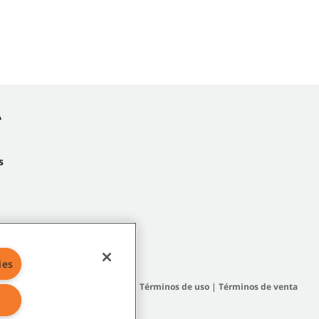
A
s
ies
 del sitio
|
Políticas generales
|
Términos de uso
|
Términos de venta