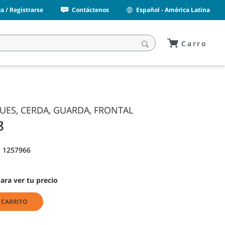
a / Registrarse
Contáctenos
Español - América Latina
Carro
ES, CERDA, GUARDA, FRONTAL
8
 1257966
para ver tu precio
 CARRITO