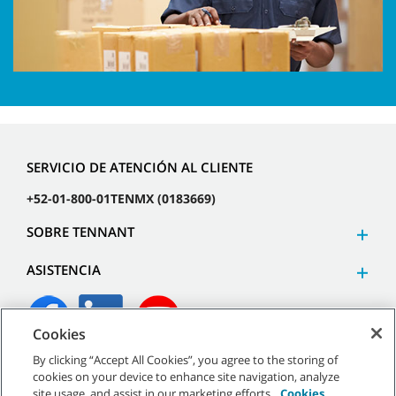
SERVICIO DE ATENCIÓN AL CLIENTE
+52-01-800-01TENMX (0183669)
SOBRE TENNANT
ASISTENCIA
Cookies
By clicking “Accept All Cookies”, you agree to the storing of
©
2026
Tennant Company. Todos los derechos reservados.
cookies on your device to enhance site navigation, analyze
site usage, and assist in our marketing efforts.
Cookies