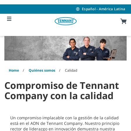
Skip
Skip
to
to
Español - América Latina
content
navigation
menu
Home
Quiénes somos
Calidad
Compromiso de Tennant
Company con la calidad
Un compromiso implacable con la gestión de la calidad
está en el ADN de Tennant Company. Nuestro principio
rector de liderazgo en innovación demuestra nuestra