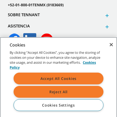
+52-01-800-01TENMX (0183669)
SOBRE TENNANT
ASISTENCIA
Cookies
By clicking “Accept All Cookies”, you agree to the storing of
©
2026
Tennant Company. Todos los derechos reservados.
cookies on your device to enhance site navigation, analyze
site usage, and assist in our marketing efforts.
Cookies
Policy
Accept All Cookies
Mapa del sitio
|
Políticas generales
|
Términos de uso
|
Términos de venta
Reject All
Todas las marcas registradas y logos de Tennant son propiedad de
Tennant Company y/o sus compañías afiliadas o subsidiarias.
Cookies Settings