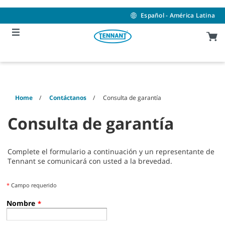
Skip
Skip
to
to
Español - América Latina
content
navigation
menu
Home
Contáctanos
Consulta de garantía
Consulta de garantía
Complete el formulario a continuación y un representante de
Tennant se comunicará con usted a la brevedad.
*
Campo requerido
Nombre
*