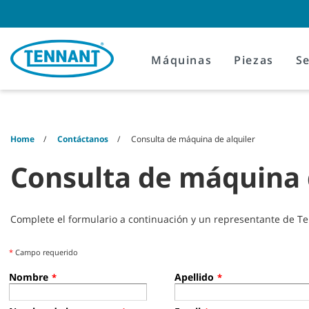
Skip
Skip
to
to
content
navigation
menu
Máquinas
Piezas
Se
Home
Contáctanos
Consulta de máquina de alquiler
Consulta de máquina 
Complete el formulario a continuación y un representante de T
*
Campo requerido
Nombre
Apellido
*
*