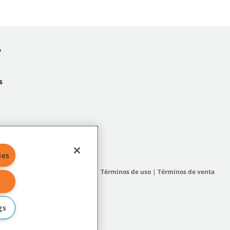
A
s
ies
 del sitio
|
Políticas generales
|
Términos de uso
|
Términos de venta
gs
filiadas o subsidiarias.