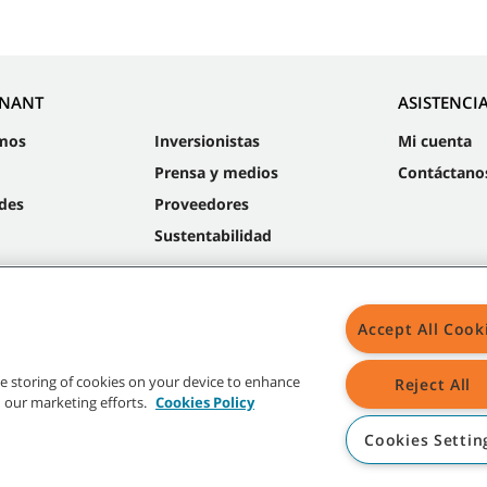
NNANT
ASISTENCI
mos
Inversionistas
Mi cuenta
Prensa y medios
Contáctano
des
Proveedores
Sustentabilidad
Accept All Cook
Mapa
the storing of cookies on your device to enhance
Reject All
in our marketing efforts.
Cookies Policy
Cookies Settin
radas y logos de Tennant son propiedad de Tennant Company y/o sus compañías a