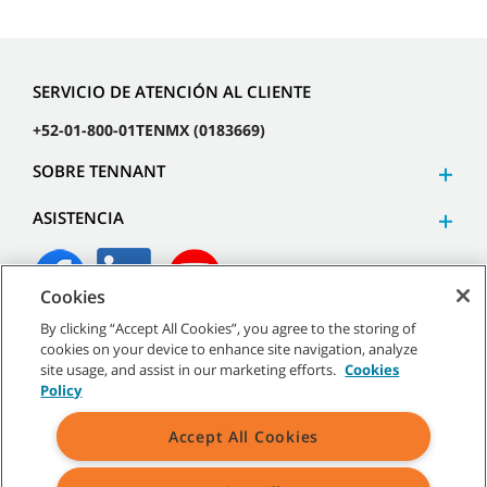
SERVICIO DE ATENCIÓN AL CLIENTE
+52-01-800-01TENMX (0183669)
SOBRE TENNANT
ASISTENCIA
Cookies
By clicking “Accept All Cookies”, you agree to the storing of
©
2026
Tennant Company. Todos los derechos reservados.
cookies on your device to enhance site navigation, analyze
site usage, and assist in our marketing efforts.
Cookies
Policy
Accept All Cookies
Mapa del sitio
|
Políticas generales
|
Términos de uso
|
Términos de venta