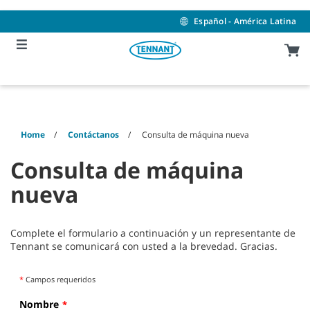
Skip
Skip
to
to
Español - América Latina
content
navigation
menu
Home
Contáctanos
Consulta de máquina nueva
Consulta de máquina
nueva
Complete el formulario a continuación y un representante de
Tennant se comunicará con usted a la brevedad. Gracias.
*
Campos requeridos
Nombre
*