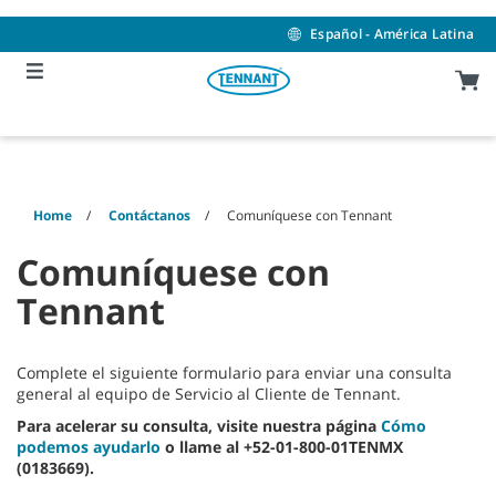
Skip
Skip
to
to
Español - América Latina
content
navigation
menu
Home
Contáctanos
Comuníquese con Tennant
Comuníquese con
Tennant
Complete el siguiente formulario para enviar una consulta
general al equipo de Servicio al Cliente de Tennant.
Para acelerar su consulta, visite nuestra página
Cómo
podemos ayudarlo
o llame al +52-01-800-01TENMX
(0183669).