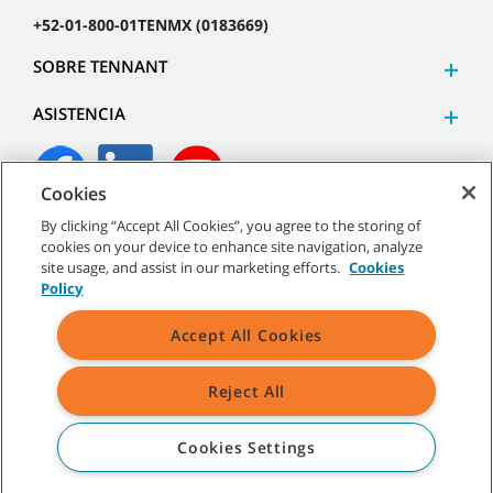
+52-01-800-01TENMX (0183669)
SOBRE TENNANT
ASISTENCIA
Cookies
By clicking “Accept All Cookies”, you agree to the storing of
©
2026
Tennant Company. Todos los derechos reservados.
cookies on your device to enhance site navigation, analyze
site usage, and assist in our marketing efforts.
Cookies
Policy
Accept All Cookies
Mapa del sitio
|
Políticas generales
|
Términos de uso
|
Términos de venta
Reject All
Todas las marcas registradas y logos de Tennant son propiedad de
Tennant Company y/o sus compañías afiliadas o subsidiarias.
Cookies Settings