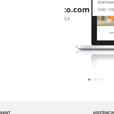
NNANT
ASISTENCI