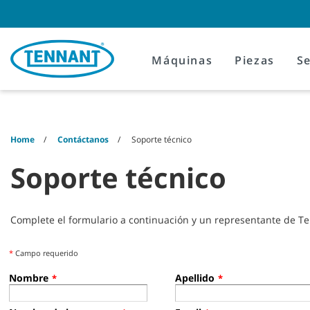
Skip
Skip
to
to
content
navigation
menu
Máquinas
Piezas
Se
Home
Contáctanos
Soporte técnico
Soporte técnico
Complete el formulario a continuación y un representante de T
*
Campo requerido
Nombre
Apellido
*
*