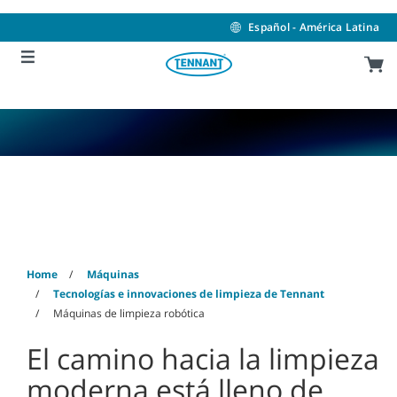
Skip
Skip
to
to
Español - América Latina
content
navigation
menu
Máquinas de limpieza
robótica
Home
Máquinas
Tecnologías e innovaciones de limpieza de Tennant
Máquinas de limpieza robótica
El camino hacia la limpieza
moderna está lleno de