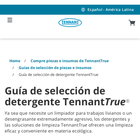
Skip
Skip
to
to
Español - América Latina
content
navigation
menu
Home
Compre piezas e insumos de TennantTrue
Guías de selección de piezas e insumos
Guía de selección de detergente TennantTrue
Guía de selección de
detergente Tennant
True
®
Ya sea que necesite un limpiador para trabajos livianos o un
desengrasante extremadamente agresivo, los detergentes y
las soluciones de limpieza Tennant
True
ofrecen una limpieza
eficaz y conveniente en materia ecológica.