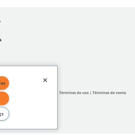
A
s
ies
 del sitio
|
Políticas generales
|
Términos de uso
|
Términos de venta
gs
filiadas o subsidiarias.