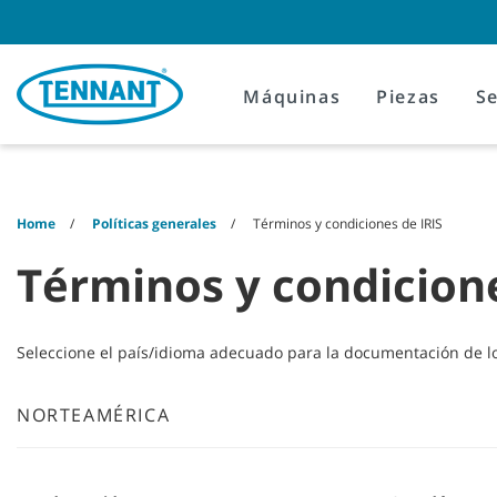
Skip
Skip
to
to
content
navigation
menu
Máquinas
Piezas
Se
Home
Políticas generales
Términos y condiciones de IRIS
Términos y condicione
Seleccione el país/idioma adecuado para la documentación de lo
NORTEAMÉRICA