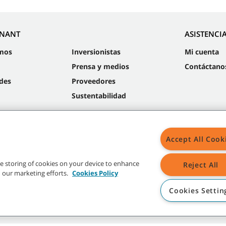
NNANT
ASISTENCI
mos
Inversionistas
Mi cuenta
Prensa y medios
Contáctano
des
Proveedores
Sustentabilidad
Accept All Cook
Mapa
the storing of cookies on your device to enhance
Reject All
in our marketing efforts.
Cookies Policy
Cookies Settin
radas y logos de Tennant son propiedad de Tennant Company y/o sus compañías a