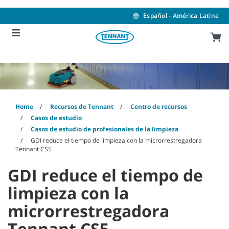
Skip
Skip
to
to
Español - América Latina
content
navigation
menu
Home
Recursos de Tennant
Centro de recursos
Casos de estudio
Casos de estudio de profesionales de la limpieza
GDI reduce el tiempo de limpieza con la microrrestregadora
Tennant CS5
GDI reduce el tiempo de
limpieza con la
microrrestregadora
Tennant CS5