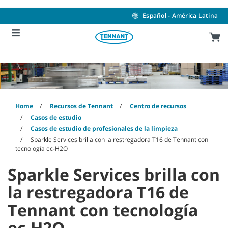
Skip
Skip
to
to
Español - América Latina
content
navigation
menu
Home
Recursos de Tennant
Centro de recursos
Casos de estudio
Casos de estudio de profesionales de la limpieza
Sparkle Services brilla con la restregadora T16 de Tennant con
tecnología ec-H2O
Sparkle Services brilla con
la restregadora T16 de
Tennant con tecnología
ec-H2O