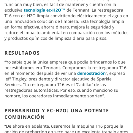
funciona muy bien, es fácil de mantener y cuenta con la
exclusiva
tecnología ec-H2O™
de Tennant. La restregadora
T16 con ec-H2O limpia convirtiendo eléctricamente el agua en
una innovadora solución de limpieza. Esta tecnología limpia
en forma efectiva, ahorra dinero, mejora la seguridad y
reduce el impacto ambiental en comparación con los métodos
y productos químicos de limpieza diaria para pisos.
RESULTADOS
“Yo sabía que la única empresa que podía brindarnos lo que
necesitábamos era Tennant. Compramos la restregadora T16
en el momento, después de ver una
demostración
”, expresó
Jeff Tingley, presidente y director ejecutivo de Sparkle
Services. “La restregadora T16 es el ‘Cadillac’ de las
restregadoras automáticas. Por eso, cuando menciono su
nombre, los operadores inmediatamente sonríen”.
PREBARRIDO Y EC-H2O: UNA POTENTE
COMBINACIÓN
“De ahora en adelante, usaremos la máquina T16 porque la
opción de prebarrido en seco hace un excelente trabajo antes