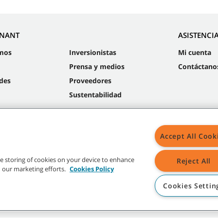
NNANT
ASISTENCI
mos
Inversionistas
Mi cuenta
Prensa y medios
Contáctano
des
Proveedores
Sustentabilidad
Accept All Cook
Mapa
the storing of cookies on your device to enhance
Reject All
in our marketing efforts.
Cookies Policy
Cookies Settin
radas y logos de Tennant son propiedad de Tennant Company y/o sus compañías a