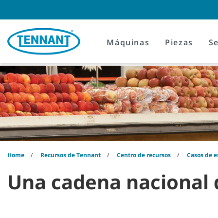
Skip
Skip
to
to
content
navigation
menu
Máquinas
Piezas
Se
Home
Recursos de Tennant
Centro de recursos
Casos de e
Una cadena nacional d