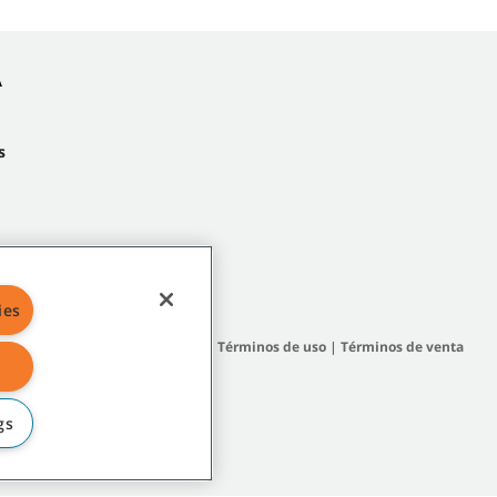
A
s
ies
 del sitio
|
Políticas generales
|
Términos de uso
|
Términos de venta
gs
filiadas o subsidiarias.