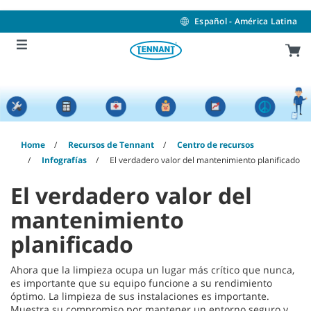
Skip
Skip
to
to
Español - América Latina
content
navigation
menu
Home
Recursos de Tennant
Centro de recursos
Infografías
El verdadero valor del mantenimiento planificado
El verdadero valor del
mantenimiento
planificado
Ahora que la limpieza ocupa un lugar más crítico que nunca,
es importante que su equipo funcione a su rendimiento
óptimo. La limpieza de sus instalaciones es importante.
Muestra su compromiso por mantener un entorno seguro y