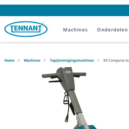
Skip
Skip
to
to
content
navigation
menu
Machines
Onderdelen
Home
Machines
Tapijtreinigingsmachines
R3 Compacte ta