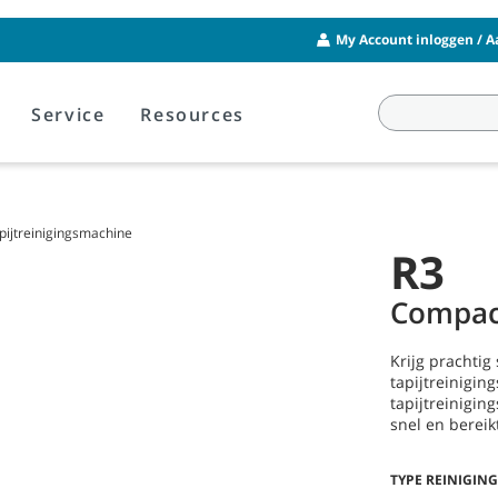
My Account inloggen / 
Service
Resources
pijtreinigingsmachine
R3
Compact
Krijg prachtig
tapijtreinigi
tapijtreinigin
snel en bereik
TYPE REINIGING