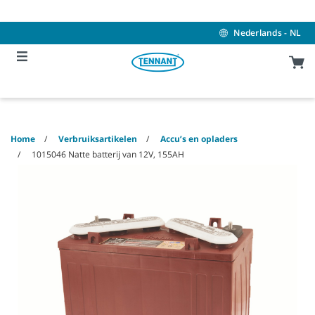
Skip
Skip
to
to
content
navigation
Nederlands - NL
menu
Home
Verbruiksartikelen
Accu’s en opladers
1015046 Natte batterij van 12V, 155AH