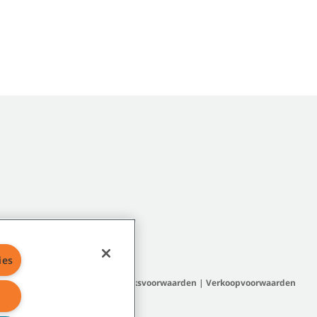
ies
map
|
Algemeen beleid
|
Gebruiksvoorwaarden
|
Verkoopvoorwaarden