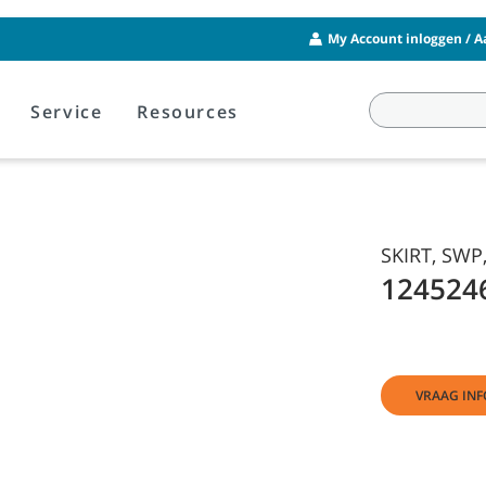
My Account inloggen / 
Service
Resources
SKIRT, SWP
124524
VRAAG INF