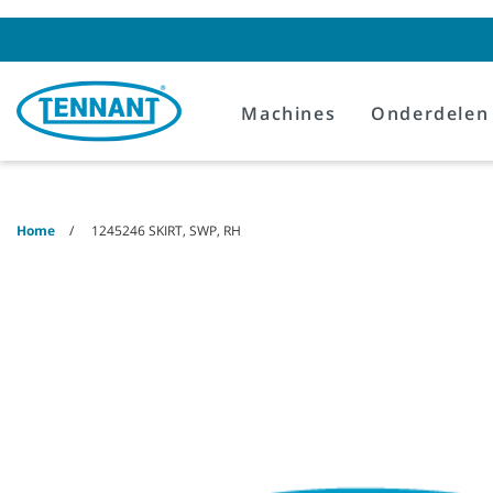
Skip
Skip
to
to
content
navigation
menu
Machines
Onderdelen
Home
1245246 SKIRT, SWP, RH