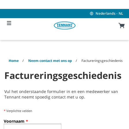
Skip
Skip
to
to
content
navigation
Nederlands - NL
menu
Home
Neem contact met ons op
Factureringsgeschiedenis
Factureringsgeschiedenis
Vul het onderstaande formulier in en een medewerker van
Tennant neemt spoedig contact met u op.
*
Verplichte velden
Voornaam
*