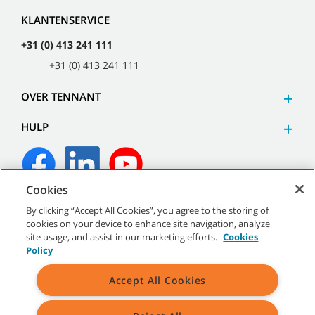
KLANTENSERVICE
+31 (0) 413 241 111
+31 (0) 413 241 111
OVER TENNANT
HULP
Cookies
©
2026
Tennant Company. Alle rechten voorbehouden.
By clicking “Accept All Cookies”, you agree to the storing of
cookies on your device to enhance site navigation, analyze
site usage, and assist in our marketing efforts.
Cookies
Policy
Sitemap
|
Algemeen beleid
|
Gebruiksvoorwaarden
|
Accept All Cookies
Verkoopvoorwaarden