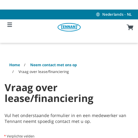
Skip
Skip
to
to
content
navigation
Nederlands - NL
menu
Home
Neem contact met ons op
Vraag over lease/financiering
Vraag over
lease/financiering
Vul het onderstaande formulier in en een medewerker van
Tennant neemt spoedig contact met u op.
*
Verplichte velden