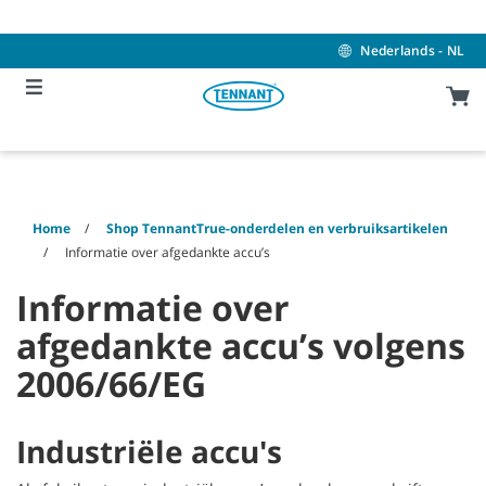
Skip
Skip
to
to
content
navigation
Nederlands - NL
menu
Home
Shop TennantTrue-onderdelen en verbruiksartikelen
Informatie over afgedankte accu’s
Informatie over
afgedankte accu’s volgens
2006/66/EG
Industriële accu's