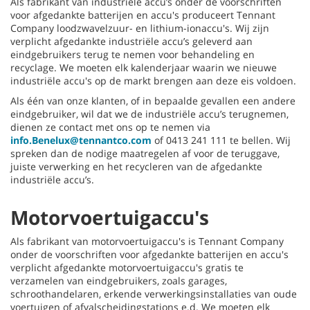
Als fabrikant van industriële accu’s onder de voorschriften
voor afgedankte batterijen en accu's produceert Tennant
Company loodzwavelzuur- en lithium-ionaccu's. Wij zijn
verplicht afgedankte industriële accu’s geleverd aan
eindgebruikers terug te nemen voor behandeling en
recyclage. We moeten elk kalenderjaar waarin we nieuwe
industriële accu's op de markt brengen aan deze eis voldoen.
Als één van onze klanten, of in bepaalde gevallen een andere
eindgebruiker, wil dat we de industriële accu’s terugnemen,
dienen ze contact met ons op te nemen via
info.Benelux@tennantco.com
of 0413 241 111 te bellen. Wij
spreken dan de nodige maatregelen af voor de teruggave,
juiste verwerking en het recycleren van de afgedankte
industriële accu’s.
Motorvoertuigaccu's
Als fabrikant van motorvoertuigaccu's is Tennant Company
onder de voorschriften voor afgedankte batterijen en accu's
verplicht afgedankte motorvoertuigaccu's gratis te
verzamelen van eindgebruikers, zoals garages,
schroothandelaren, erkende verwerkingsinstallaties van oude
voertuigen of afvalscheidingstations e.d. We moeten elk