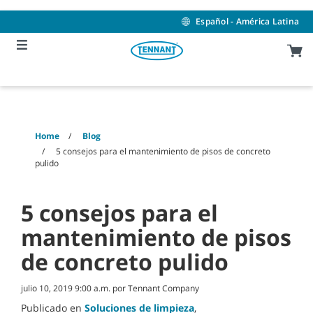
Skip
Skip
to
to
Español - América Latina
content
navigation
menu
Home
Blog
5 consejos para el mantenimiento de pisos de concreto
pulido
5 consejos para el
mantenimiento de pisos
de concreto pulido
julio 10, 2019 9:00 a.m. por Tennant Company
Publicado en
Soluciones de limpieza
,