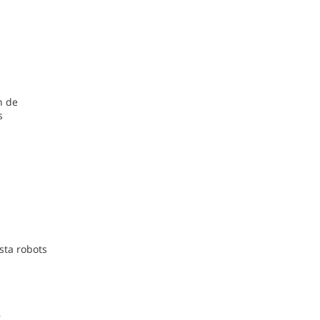
n de
s
sta robots
,