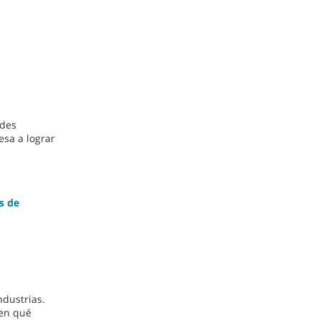
ndes
sa a lograr
s de
ndustrias.
 en qué