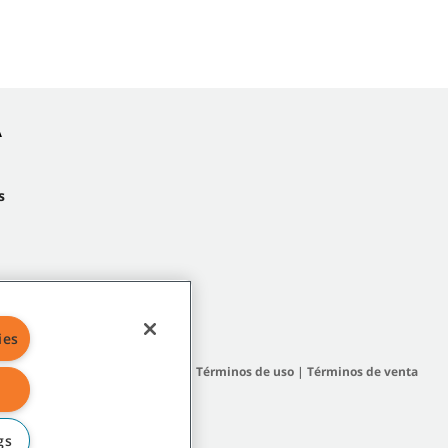
A
s
ies
 del sitio
|
Políticas generales
|
Términos de uso
|
Términos de venta
gs