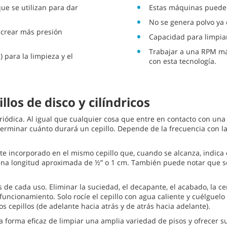
ue se utilizan para dar
Estas máquinas pueden
No se genera polvo ya 
 crear más presión
Capacidad para limpiar 
Trabajar a una RPM más
) para la limpieza y el
con esta tecnología.
os de disco y cilíndricos
ódica. Al igual que cualquier cosa que entre en contacto con una s
minar cuánto durará un cepillo. Depende de la frecuencia con la qu
te incorporado en el mismo cepillo que, cuando se alcanza, indica q
 una longitud aproximada de ½” o 1 cm. También puede notar que 
s de cada uso. Eliminar la suciedad, el decapante, el acabado, la c
ncionamiento. Solo rocíe el cepillo con agua caliente y cuélguelo
s cepillos (de adelante hacia atrás y de atrás hacia adelante).
forma eficaz de limpiar una amplia variedad de pisos y ofrecer sus 