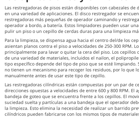
Las restregadoras de pisos están disponibles con cabezales de di
en una variedad de aplicaciones. El disco restregador se encu
restregadoras más pequeñas de operador caminando y restreg
operador a bordo, a batería. Estos limpiadores pueden usar una
pulir un piso o un cepillo de cerdas duras para una limpieza m
Para la limpieza, se dispensa agua hacia el centro del/de los cepil
asientan planos contra el piso a velocidades de 250-300 RPM. Lo
principalmente para lavar o quitar la cera del piso. Los cepillo
de una variedad de materiales, incluidos el nailon, el polipropile
tipo específico depende del tipo de piso que se esté limpiando
no tienen un mecanismo para recoger los residuos, por lo que l
manualmente antes de usar este tipo de cepillo.
Las restregadoras cilíndricas están compuestas por un par de cep
direcciones opuestas a velocidades de entre 600 y 800 RPM. El 
bandeja de goteo que se encuentra frente a los cepillos. El movi
suciedad suelta y partículas a una bandeja que el operador de
la limpieza. Esto elimina la necesidad de realizar un barrido prev
cilíndricos pueden fabricarse con los mismos tipos de materiales