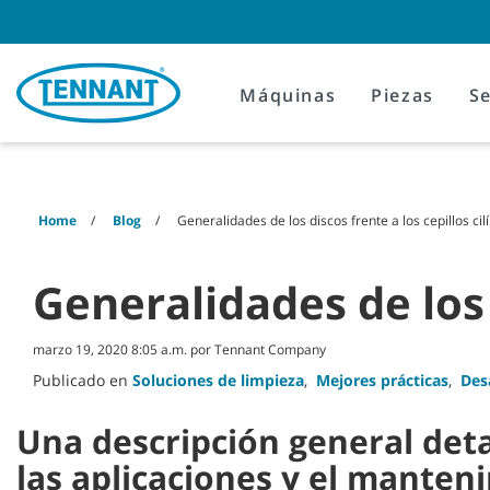
Skip
Skip
to
to
content
navigation
menu
Máquinas
Piezas
Se
Home
Blog
Generalidades de los discos frente a los cepillos cil
Generalidades de los d
marzo 19, 2020 8:05 a.m. por Tennant Company
Publicado en
Soluciones de limpieza
,
Mejores prácticas
,
Des
Una descripción general detal
las aplicaciones y el manten