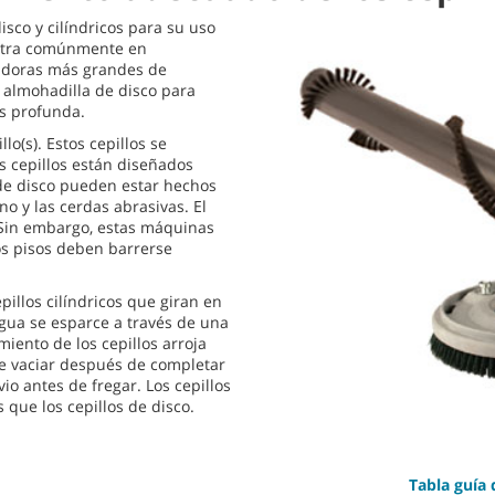
sco y cilíndricos para su uso
entra comúnmente en
adoras más grandes de
 almohadilla de disco para
ás profunda.
lo(s). Estos cepillos se
s cepillos están diseñados
s de disco pueden estar hechos
no y las cerdas abrasivas. El
. Sin embargo, estas máquinas
os pisos deben barrerse
illos cilíndricos que giran en
agua se esparce a través de una
miento de los cepillos arroja
be vaciar después de completar
io antes de fregar. Los cepillos
 que los cepillos de disco.
Tabla guía 