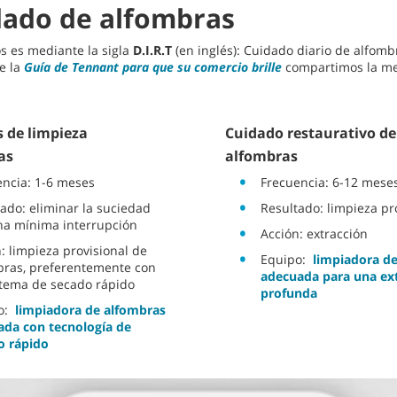
idado de alfombras
s es mediante la sigla
D.I.R.T
(en inglés): Cuidado diario de alfomb
e la
Guía de Tennant para que su comercio brille
compartimos la meto
s de limpieza
Cuidado restaurativo de
as
alfombras
encia: 1-6 meses
Frecuencia: 6-12 mese
ado: eliminar la suciedad
Resultado: limpieza p
na mínima interrupción
Acción: extracción
: limpieza provisional de
Equipo:
limpiadora d
bras, preferentemente con
adecuada para una ex
stema de secado rápido
profunda
po:
limpiadora de alfombras
ada con tecnología de
o rápido