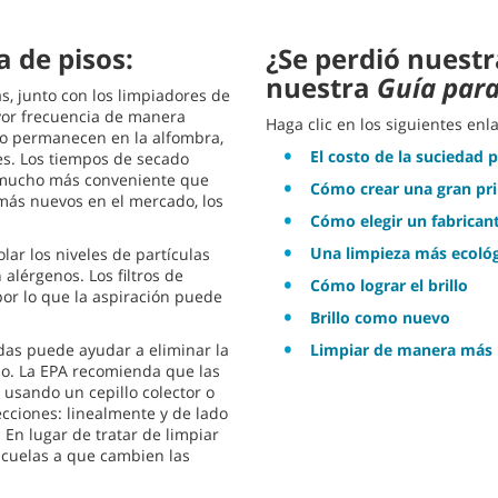
a de pisos:
¿Se perdió nuestr
nuestra
Guía para
s, junto con los limpiadores de
or frecuencia de manera
Haga clic en los siguientes enl
 no permanecen en la alfombra,
El costo de la suciedad 
s. Los tiempos de secado
s mucho más conveniente que
Cómo crear una gran pri
más nuevos en el mercado, los
Cómo elegir un fabrican
Una limpieza más ecológ
lar los niveles de partículas
 alérgenos. Los filtros de
Cómo lograr el brillo
or lo que la aspiración puede
Brillo como nuevo
das puede ayudar a eliminar la
Limpiar de manera más i
cio. La EPA recomienda que las
 usando un cepillo colector o
cciones: linealmente y de lado
. En lugar de tratar de limpiar
escuelas a que cambien las