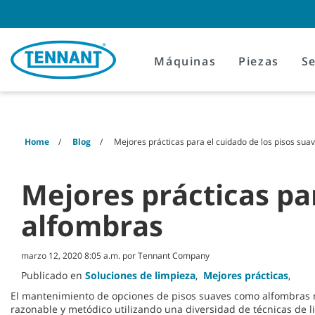
Skip
Skip
to
to
content
navigation
menu
Máquinas
Piezas
Se
Home
Blog
Mejores prácticas para el cuidado de los pisos sua
Mejores prácticas par
alfombras
marzo 12, 2020 8:05 a.m. por Tennant Company
Publicado en
Soluciones de limpieza
,
Mejores prácticas
,
El mantenimiento de opciones de pisos suaves como alfombras
razonable y metódico utilizando una diversidad de técnicas de l