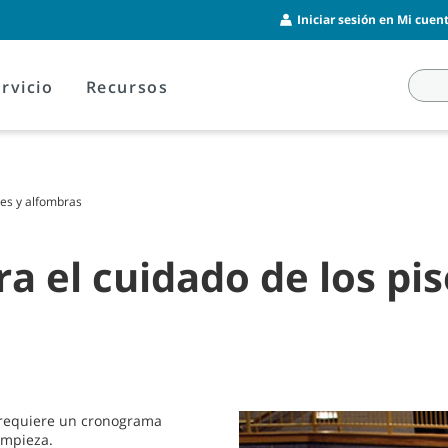
Iniciar sesión en Mi cuent
rvicio
Recursos
ves y alfombras
a el cuidado de los pi
 requiere un cronograma
impieza.