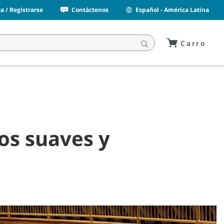
a / Registrarse
Contáctenos
Español - América Latina
Carro
sos suaves y