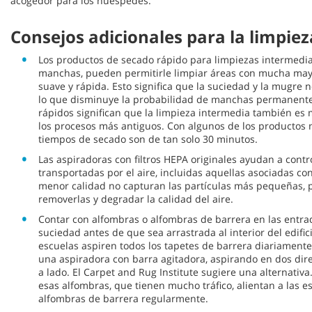
acogedor para los huéspedes.
Consejos adicionales para la limpiez
Los productos de secado rápido para limpiezas intermedia
manchas, pueden permitirle limpiar áreas con mucha may
suave y rápida. Esto significa que la suciedad y la mugre
lo que disminuye la probabilidad de manchas permanente
rápidos significan que la limpieza intermedia también e
los procesos más antiguos. Con algunos de los productos 
tiempos de secado son de tan solo 30 minutos.
Las aspiradoras con filtros HEPA originales ayudan a contro
transportadas por el aire, incluidas aquellas asociadas con
menor calidad no capturan las partículas más pequeñas, p
removerlas y degradar la calidad del aire.
Contar con alfombras o alfombras de barrera en las entra
suciedad antes de que sea arrastrada al interior del edifi
escuelas aspiren todos los tapetes de barrera diariamente
una aspiradora con barra agitadora, aspirando en dos dire
a lado. El Carpet and Rug Institute sugiere una alternativa
esas alfombras, que tienen mucho tráfico, alientan a las 
alfombras de barrera regularmente.