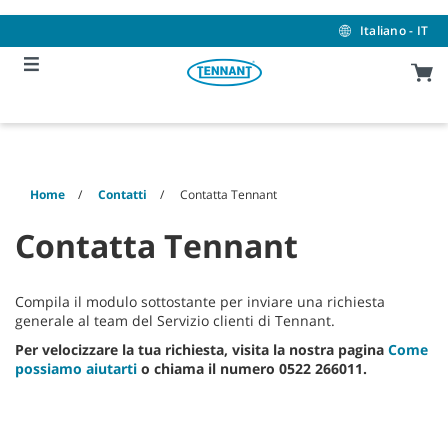
Skip
Skip
to
to
Italiano - IT
content
navigation
menu
Home
Contatti
Contatta Tennant
Contatta Tennant
Compila il modulo sottostante per inviare una richiesta
generale al team del Servizio clienti di Tennant.
Per velocizzare la tua richiesta, visita la nostra pagina
Come
possiamo aiutarti
o chiama il numero 0522 266011.