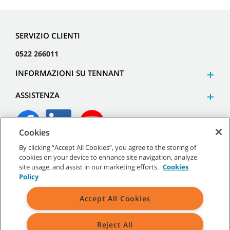
SERVIZIO CLIENTI
0522 266011
INFORMAZIONI SU TENNANT
ASSISTENZA
Cookies
By clicking “Accept All Cookies”, you agree to the storing of
©
2026
Tennant Company. Tutti i diritti riservati.
cookies on your device to enhance site navigation, analyze
site usage, and assist in our marketing efforts.
Cookies
Policy
Accept All Cookies
Mappa del sito
|
Termini generali
|
Termini di utilizzo
|
Termini
di vendita
Reject All