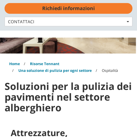
Skip
Skip
Richiedi informazioni
to
to
Italiano - IT
content
navigation
menu
CONTATTACI
Home
Risorse Tennant
Una soluzione di pulizia per ogni settore
Ospitalità
Soluzioni per la pulizia dei
pavimenti nel settore
alberghiero
Attrezzature,