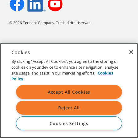
©
2026
Tennant Company. Tutti i diritti riservati.
Cookies
Mappa del sito
|
Termini generali
|
Termini di utilizzo
|
Termini
di vendita
By clicking “Accept All Cookies”, you agree to the storing of
cookies on your device to enhance site navigation, analyze
Tutti i marchi e i loghi Tennant indicati sono di proprietà di Tennant
site usage, and assist in our marketing efforts.
Cookies
Company e/o delle sue società affiliate o controllate.
Policy
Accept All Cookies
Reject All
Cookies Settings