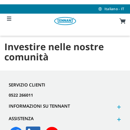
Skip
Skip
to
to
Italiano - IT
content
navigation
menu
Investire nelle nostre
comunità
SERVIZIO CLIENTI
0522 266011
INFORMAZIONI SU TENNANT
ASSISTENZA