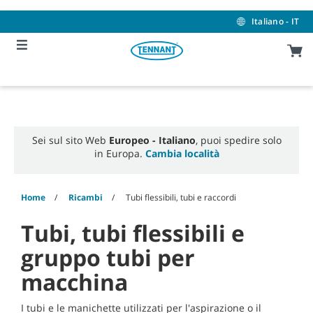
Skip
Skip
to
to
Italiano - IT
content
navigation
menu
Sei sul sito Web
Europeo - Italiano
, puoi spedire solo
in Europa.
Cambia località
Home
Ricambi
Tubi flessibili, tubi e raccordi
Tubi, tubi flessibili e
gruppo tubi per
macchina
I tubi e le manichette utilizzati per l'aspirazione o il