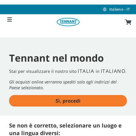
Skip
Skip
to
to
Italiano - IT
content
navigation
menu
Tennant nel mondo
ITALIA
ITALIANO
Stai per visualizzare il nostro sito
in
.
Gli acquisti online verranno spediti solo agli indirizzi del
Paese selezionato.
Sì, procedi
Se non è corretto, selezionare un luogo e
una lingua diversi: