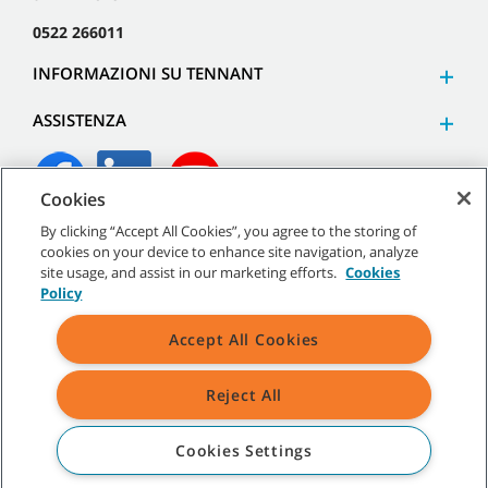
0522 266011
INFORMAZIONI SU TENNANT
ASSISTENZA
Cookies
By clicking “Accept All Cookies”, you agree to the storing of
©
2026
Tennant Company. Tutti i diritti riservati.
cookies on your device to enhance site navigation, analyze
site usage, and assist in our marketing efforts.
Cookies
Policy
Accept All Cookies
Mappa del sito
|
Termini generali
|
Termini di utilizzo
|
Termini
di vendita
Reject All
Tutti i marchi e i loghi Tennant indicati sono di proprietà di Tennant
Company e/o delle sue società affiliate o controllate.
Cookies Settings