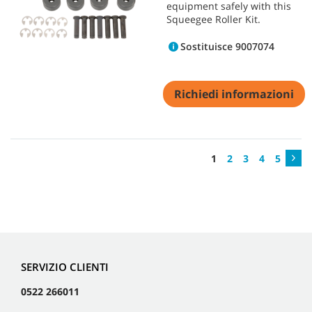
equipment safely with this
Squeegee Roller Kit.
Sostituisce 9007074
Richiedi informazioni
1
2
3
4
5
SERVIZIO CLIENTI
0522 266011