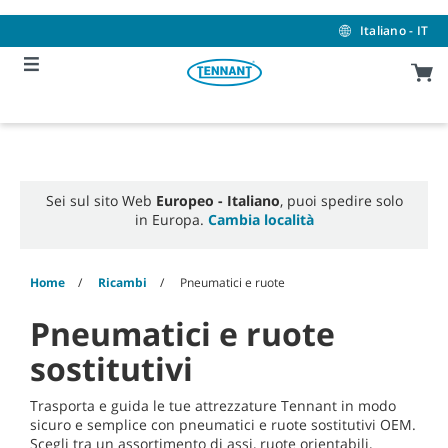
Skip
Skip
to
to
Italiano - IT
content
navigation
menu
Sei sul sito Web
Europeo - Italiano
, puoi spedire solo
in Europa.
Cambia località
Home
Ricambi
Pneumatici e ruote
Pneumatici e ruote
sostitutivi
Trasporta e guida le tue attrezzature Tennant in modo
sicuro e semplice con pneumatici e ruote sostitutivi OEM.
Scegli tra un assortimento di assi, ruote orientabili,