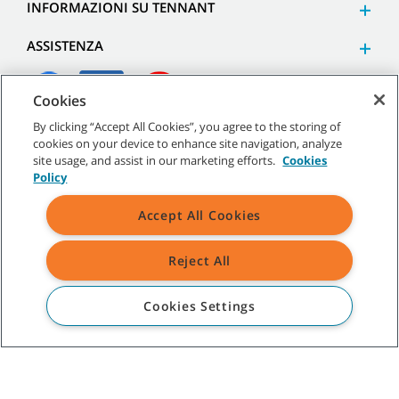
INFORMAZIONI SU TENNANT
ASSISTENZA
Cookies
By clicking “Accept All Cookies”, you agree to the storing of
cookies on your device to enhance site navigation, analyze
©
2026
Tennant Company. Tutti i diritti riservati.
site usage, and assist in our marketing efforts.
Cookies
Policy
Accept All Cookies
Mappa del sito
|
Termini generali
|
Termini di utilizzo
|
Termini
di vendita
Reject All
Cookies Settings
Tutti i marchi e i loghi Tennant indicati sono di proprietà di Tennant
Company e/o delle sue società affiliate o controllate.