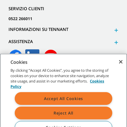
SERVIZIO CLIENTI
0522 266011
INFORMAZIONI SU TENNANT
ASSISTENZA
Cookies
By clicking “Accept All Cookies”, you agree to the storing of
©
2026
Tennant Company. Tutti i diritti riservati.
cookies on your device to enhance site navigation, analyze
site usage, and assist in our marketing efforts.
Cookies
Policy
Accept All Cookies
Mappa del sito
|
Termini generali
|
Termini di utilizzo
|
Termini
di vendita
Reject All
Tutti i marchi e i loghi Tennant indicati sono di proprietà di Tennant
Company e/o delle sue società affiliate o controllate.