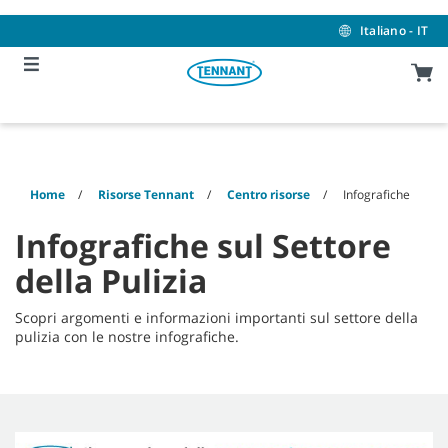
Skip
Skip
to
to
Italiano - IT
content
navigation
menu
Home
Risorse Tennant
Centro risorse
Infografiche
Infografiche sul Settore
della Pulizia
Scopri argomenti e informazioni importanti sul settore della
pulizia con le nostre infografiche.