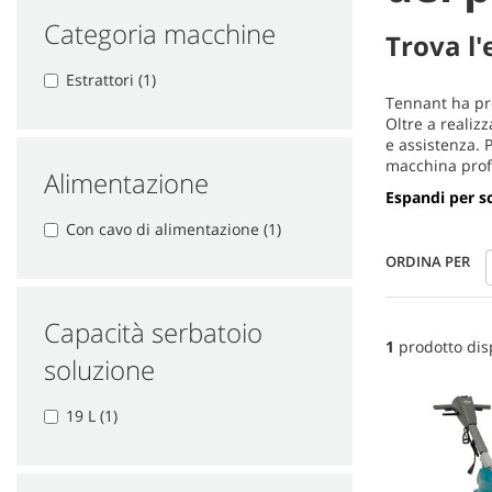
Categoria macchine
Trova l'
Estrattori (1)
Tennant ha pro
Oltre a realizz
e assistenza. 
macchina profe
Alimentazione
Espandi per sc
Con cavo di alimentazione (1)
ORDINA PER
Capacità serbatoio
1
prodotto dis
soluzione
19 L (1)