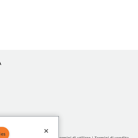
A
ies
a del sito
|
Termini generali
|
Termini di utilizzo
|
Termini di vendita