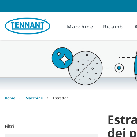
Skip
Skip
to
to
content
navigation
menu
Macchine
Ricambi
Home
Macchine
Estrattori
Estr
Filtri
dei 