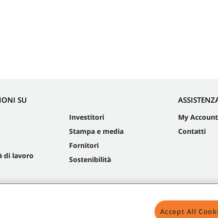
IONI SU
ASSISTENZ
Investitori
My Account
Stampa e media
Contatti
Fornitori
 di lavoro
Sostenibilità
Accept All Cook
Mapp