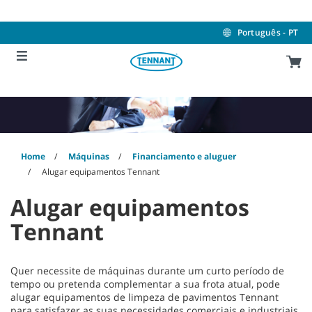
Skip
Skip
to
to
content
navigation
Português - PT
menu
Home
Máquinas
Financiamento e aluguer
Alugar equipamentos Tennant
Alugar equipamentos
Tennant
Quer necessite de máquinas durante um curto período de
tempo ou pretenda complementar a sua frota atual, pode
alugar equipamentos de limpeza de pavimentos Tennant
para satisfazer as suas necessidades comerciais e industriais