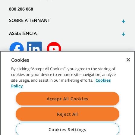
800 206 068
SOBRE A TENNANT
ASSISTÊNCIA
Cookies
©
2026
Tennant Company. Todos os direitos reservados.
By clicking “Accept All Cookies”, you agree to the storing of
cookies on your device to enhance site navigation, analyze
site usage, and assist in our marketing efforts.
Cookies
Policy
Mapa do site
|
Políticas gerais
|
Termos de utilização
|
Termos
Accept All Cookies
de venda
Reject All
Todas as marcas comerciais e logótipos da Tennant indicados são
propriedade da Tennant Company e/ou das suas empresas
afiliadas ou subsidiárias.
Cookies Settings