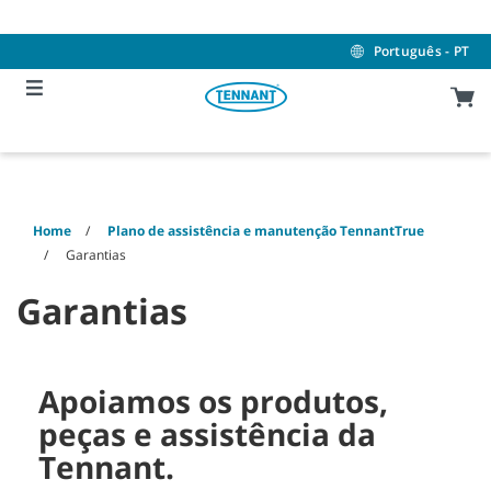
Skip
Skip
to
to
content
navigation
Português - PT
menu
Home
Plano de assistência e manutenção TennantTrue
Garantias
Garantias
Apoiamos os produtos,
peças e assistência da
Tennant.