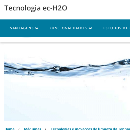
Skip
Skip
Tecnologia ec-H2O
to
to
content
navigation
menu
VANTAGENS
FUNCIONALIDADES
ESTUDOS DE
Máquinas
Peças
As
Home
Máquinas
Tecnologias e inovações de limpeza da Tenna