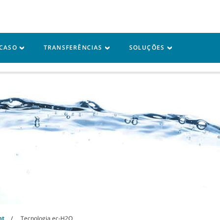
Iniciar sessão em A
 CASO
TRANSFERÊNCIAS
SOLUÇÕES
sistência
Recursos
nt
Tecnologia ec-H2O