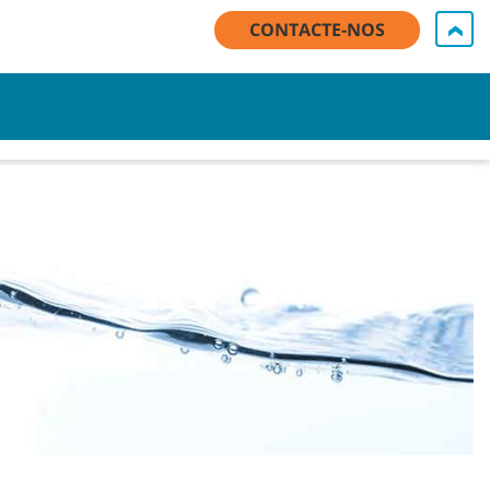
CONTACTE-NOS
 minha conta / Inscrever
Contacte-nos
Português - PT
Carrinho