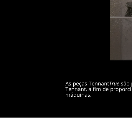
As peças Tennant
True
são 
Tennant, a fim de proporc
máquinas.