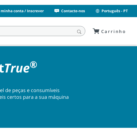
 minha conta / Inscrever
Contacte-nos
Português - PT
Carrinho
®
t
True
l de peças e consumíveis
eis certos para a sua máquina