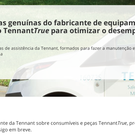
s genuínas do fabricante de equipam
o Tennant
True
para otimizar o desem
tas de assistência da Tennant, formados para fazer a manutenção 
za
ante da Tennant sobre consumíveis e peças Tennant
True
, p
igo em breve.