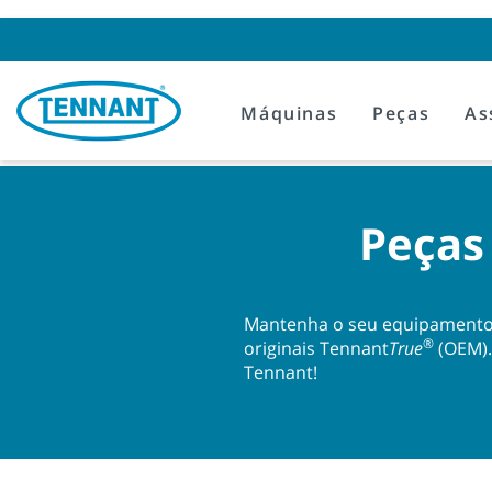
Skip
Skip
to
to
content
navigation
menu
Máquinas
Peças
As
Peças
Mantenha o seu equipamento 
®
originais Tennant
True
(OEM).
Tennant!