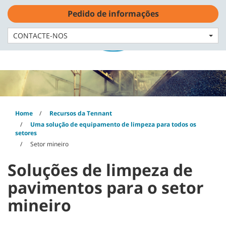
Skip
Skip
Pedido de informações
to
to
content
navigation
Português - PT
menu
CONTACTE-NOS
Home
Recursos da Tennant
Uma solução de equipamento de limpeza para todos os
setores
Setor mineiro
Soluções de limpeza de
pavimentos para o setor
mineiro