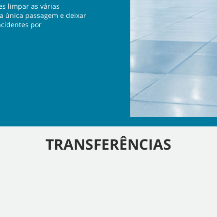
s limpar as várias
ma única passagem e deixar
acidentes por
TRANSFERÊNCIAS