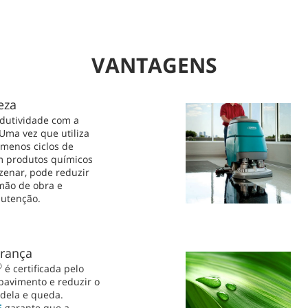
VANTAGENS
eza
dutividade com a
 Uma vez que utiliza
menos ciclos de
m produtos químicos
zenar, pode reduzir
 mão de obra e
nutenção.
urança
®
é certificada pelo
pavimento e reduzir o
adela e queda.
F
garante que a