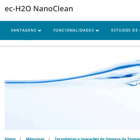
Skip
Skip
ec-H2O NanoClean
to
to
content
navigation
menu
VANTAGENS
FUNCIONALIDADES
ESTUDOS DE
Máquinas
Peças
As
Home
Máquinas
Tecnologias e inovações de limpeza da Tenna