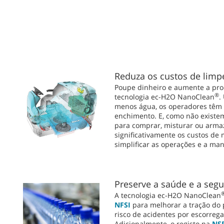
Reduza os custos de limp
Poupe dinheiro e aumente a pro
®
tecnologia ec-H2O NanoClean
.
menos água, os operadores têm 
enchimento. E, como não existe
para comprar, misturar ou arma
significativamente os custos de
simplificar as operações e a ma
Preserve a saúde e a seg
A tecnologia ec-H2O NanoClean
NFSI
para melhorar a tração do 
risco de acidentes por escorreg
Adicionalmente, o registo na
NS