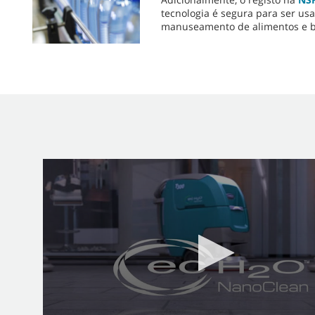
tecnologia é segura para ser u
manuseamento de alimentos e b
0
seconds
of
3
minutes,
7
seconds
Volume
90%