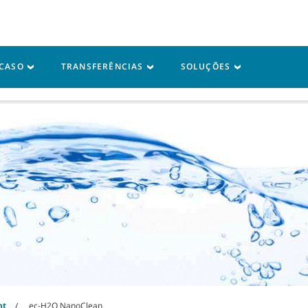
Iniciar sessão em A
 CASO
TRANSFERÊNCIAS
SOLUÇÕES
sistência
Recursos
nt
ec-H2O NanoClean