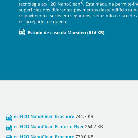
®
tecnologia ec-H2O NanoClean
. Esta máquina permite-lhe
superfícies dos diferentes pavimentos deste edifício nu
os pavimentos secos em segundos, reduzindo o risco de 
escorregadela e queda.
Estudo de caso da Marsden
(614 KB)
ec-H2O NanoClean Brochure
744.7 KB
ec-H2O NanoClean Ecoform Flyer
264.7 KB
ec-H2O NanoClean Brochure
779.0 KB