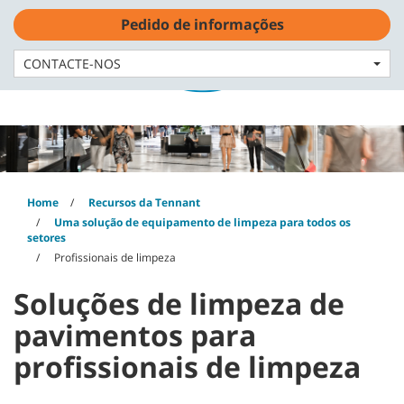
Skip
Skip
Pedido de informações
to
to
content
navigation
Português - PT
menu
CONTACTE-NOS
Home
Recursos da Tennant
Uma solução de equipamento de limpeza para todos os
setores
Profissionais de limpeza
Soluções de limpeza de
pavimentos para
profissionais de limpeza