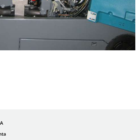
IA
nta