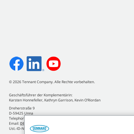
©
2026
Tennant Company. Alle Rechte vorbehalten.
Geschäftsführer der Komplementärin:
Karsten Honnefeller, Kathryn Garrison, Kevin O’Riordan
Dreherstraße 9
D-59425 Unna
Telephone +49 (0)2303 2580-0
Email:
DE.Info@tennantco.com
Ust.-ID-Nr. DE120810935