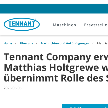
Skip
Skip
to
to
content
navigation
menu
Maschinen
Ersatzteile
Home
Über uns
Nachrichten und Ankündigungen
Matthia
Tennant Company erwe
Matthias Holtgrewe w
übernimmt Rolle des 
2025-05-05