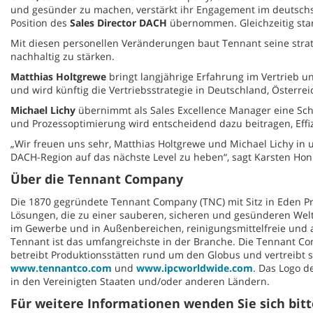
und gesünder zu machen, verstärkt ihr Engagement im deutschs
Position des
Sales Director DACH
übernommen. Gleichzeitig sta
Mit diesen personellen Veränderungen baut Tennant seine strat
nachhaltig zu stärken.
Matthias Holtgrewe
bringt langjährige Erfahrung im Vertrieb un
und wird künftig die Vertriebsstrategie in Deutschland, Österre
Michael Lichy
übernimmt als Sales Excellence Manager eine Schlü
und Prozessoptimierung wird entscheidend dazu beitragen, Effi
„Wir freuen uns sehr, Matthias Holtgrewe und Michael Lichy i
DACH-Region auf das nächste Level zu heben“, sagt Karsten Ho
Über die Tennant Company
Die 1870 gegründete Tennant Company (TNC) mit Sitz in Eden Pr
Lösungen, die zu einer sauberen, sicheren und gesünderen Welt
im Gewerbe und in Außenbereichen, reinigungsmittelfreie und
Tennant ist das umfangreichste in der Branche. Die Tennant Com
betreibt Produktionsstätten rund um den Globus und vertreibt s
www.tennantco.com
und
www.ipcworldwide.com
. Das Logo 
in den Vereinigten Staaten und/oder anderen Ländern.
Für weitere Informationen wenden Sie sich bitt