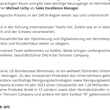
prachigen Raum und gibt zwei wichtige Neuzugänge im Vertriebst
rtet
Michael Lichy
als
Sales Excellence Manager
.
egische Präsenz in der DACH-Region weiter aus und unterstreicht
d in der Führung internationaler Teams mit. Zuletzt war er in lei
ich und der Schweiz verantworten.
sselrolle bei der Optimierung und Digitalisierung von Vertriebspr
zienz und Kundenfokus weiter zu steigern.
n unserem Team willkommen zu heißen. Beide bringen umfangreiche
nnefeller, Geschäftsführer DACH bei Tennant Company.
airie, US-Bundesstaat Minnesota, ist ein weltweit führendes Unt
 beitragen. Zu den innovativen Produkten des Unternehmens gehör
 andere nachhaltige Reinigungstechnologien sowie Reinigungswerk
pany erzielte im Jahr 2023 einen Umsatzerlös von 1,24 Milliarden 
eine Produkte direkt in 15 Ländern sowie über Vertriebshändler in
der Tennant Company und andere mit dem Symbol "®" gekennzeic
e an: