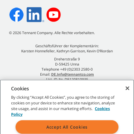
©
2026
Tennant Company. Alle Rechte vorbehalten.
Geschäftsführer der Komplementärin:
Karsten Honnefeller, Kathryn Garrison, Kevin O’Riordan
Dreherstraße 9
D-59425 Unna
Telephone +49 (0)2303 2580-0
Email:
DE.Info@tennantco.com
Ust.-ID-Nr. DE120810935
Impressum
Cookies
Datenschutzrichtlinie
By clicking “Accept All Cookies”, you agree to the storing of
cookies on your device to enhance site navigation, analyze
site usage, and assist in our marketing efforts.
Cookies
Policy
Sitemap
|
Allgemeine Richtlinien
|
Nutzungsbedingungen
|
Accept All Cookies
Verkaufsbedingungen