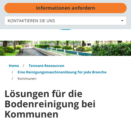
Skip
Skip
Informationen anfordern
to
to
content
navigation
Deutsch - DE
menu
KONTAKTIEREN SIE UNS
Home
Tennant-Ressourcen
Eine Reinigungsmaschinenlösung für jede Branche
Kommunen
Lösungen für die
Bodenreinigung bei
Kommunen