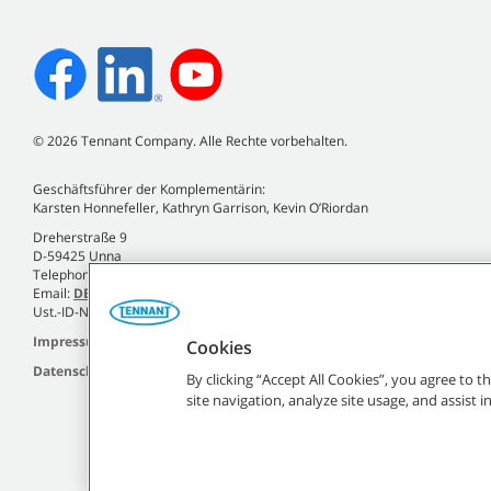
©
2026
Tennant Company. Alle Rechte vorbehalten.
Geschäftsführer der Komplementärin:
Karsten Honnefeller, Kathryn Garrison, Kevin O’Riordan
Dreherstraße 9
D-59425 Unna
Telephone +49 (0)2303 2580-0
Email:
DE.Info@tennantco.com
Ust.-ID-Nr. DE120810935
Impressum
Cookies
Datenschutzrichtlinie
By clicking “Accept All Cookies”, you agree to 
site navigation, analyze site usage, and assist 
Alle angegebenen Tennant-Marken un