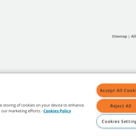
Sitemap
|
Al
Accept All Cook
the storing of cookies on your device to enhance
Reject All
in our marketing efforts.
Cookies Policy
Cookies Settin
d -Logos sind Eigentum der Tennant Company und/oder ihrer verbundenen Unte